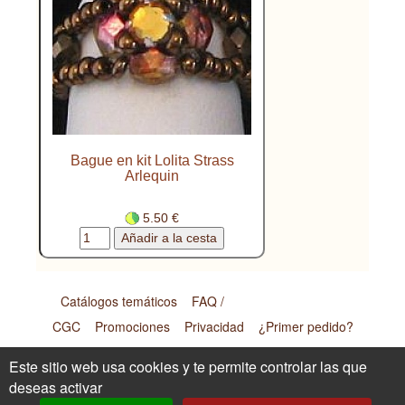
Bague en kit Lolita Strass
Arlequin
5.50 €
Catálogos temáticos
FAQ /
CGC
Promociones
Privacidad
¿Primer pedido?
Renoncer au contrat ici
Este sitio web usa cookies y te permite controlar las que
deseas activar
Cyberté Création SARL - 169 Impasse de Malgras - 26170