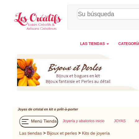
Panel de gestión de cookies
LAS TIENDAS
CATEGORÍ
Joyas de cristal en kit o prêt-à-porter
Menú Tienda
Joyería y abalorios inicio
JOYAS
An
Las tiendas
>
Bijoux et perles
>
Kits de joyería