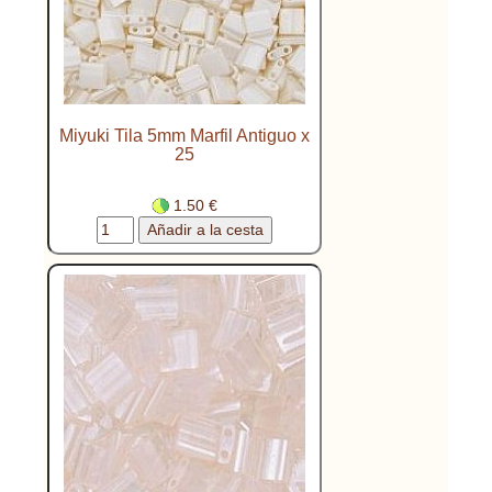
Miyuki Tila 5mm Marfil Antiguo x
25
1.50 €